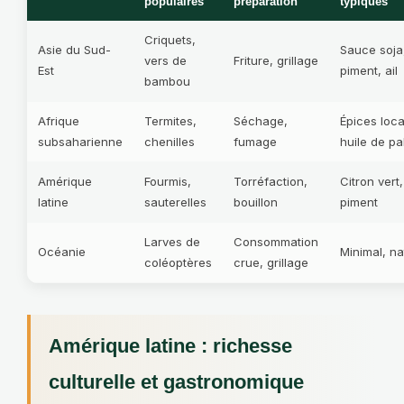
populaires
préparation
typiques
Criquets,
Asie du Sud-
Sauce soja
vers de
Friture, grillage
Est
piment, ail
bambou
Afrique
Termites,
Séchage,
Épices loca
subsaharienne
chenilles
fumage
huile de p
Amérique
Fourmis,
Torréfaction,
Citron vert,
latine
sauterelles
bouillon
piment
Larves de
Consommation
Océanie
Minimal, na
coléoptères
crue, grillage
Amérique latine : richesse
culturelle et gastronomique