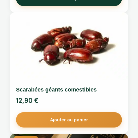
produit
Scarabées géants comestibles
12,90
€
Ajouter au panier