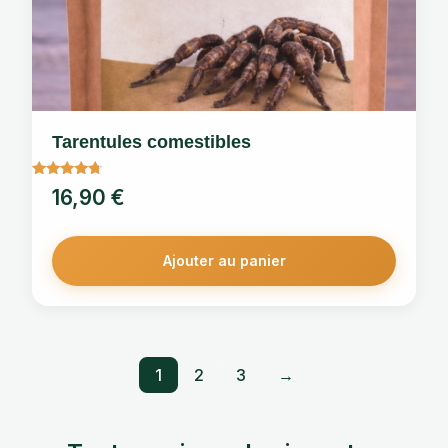
Tarentules comestibles
Note
16,90
€
4.50
sur 5
Ajouter au panier
1
2
3
→