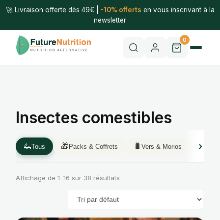
🚀 Livraison offerte dès 49€ |
-10% offerts
en vous inscrivant à la
newsletter
0
Insectes comestibles
🦗
🎁
🐛
🦗
Tous
Packs & Coffrets
Vers & Morios
Criqu
Affichage de 1–16 sur 38 résultats