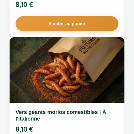
8,10
€
Ajouter au panier
Vers géants morios comestibles | À
l'italienne
8,10
€