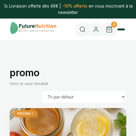
🚀 Livraison offerte dès 49€ |
-10% offerts
en vous inscrivant à la
newsletter
0
promo
Voici le seul résultat
PROMO !