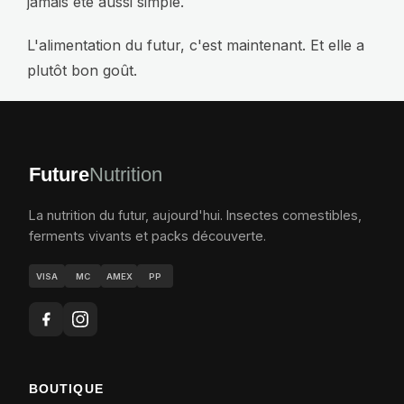
jamais été aussi simple.
L'alimentation du futur, c'est maintenant. Et elle a
plutôt bon goût.
Future
Nutrition
La nutrition du futur, aujourd'hui. Insectes comestibles,
ferments vivants et packs découverte.
VISA
MC
AMEX
PP
BOUTIQUE