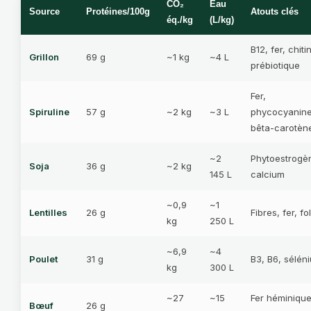
CO₂
Eau
Source
Protéines/100g
Atouts clés
éq./kg
(L/kg)
B12, fer, chiti
Grillon
69 g
~1 kg
~4 L
prébiotique
Fer,
Spiruline
57 g
~2 kg
~3 L
phycocyanine
bêta-carotèn
~2
Phytoestrogè
Soja
36 g
~2 kg
145 L
calcium
~0,9
~1
Lentilles
26 g
Fibres, fer, fo
kg
250 L
~6,9
~4
Poulet
31 g
B3, B6, sélén
kg
300 L
~27
~15
Fer héminique
Bœuf
26 g