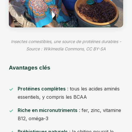
Insectes comestibles, une source de protéines durables -
Source : Wikimedia Commons, CC BY-SA
Avantages clés
Protéines complètes
: tous les acides aminés
essentiels, y compris les BCAA
Riche en micronutriments
: fer, zinc, vitamine
B12, oméga-3
Prébiotiques naturels
: la chitine nourrit le