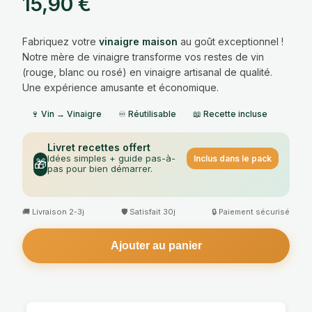
15,90
€
notations
client
Fabriquez votre
vinaigre maison
au goût exceptionnel !
Notre mère de vinaigre transforme vos restes de vin
(rouge, blanc ou rosé) en vinaigre artisanal de qualité.
Une expérience amusante et économique.
🍷 Vin → Vinaigre
♾️ Réutilisable
📖 Recette incluse
Livret recettes offert
Idées simples + guide pas-à-
Inclus dans le pack
🎁
pas pour bien démarrer.
🚚 Livraison 2-3j
🛡️ Satisfait 30j
🔒 Paiement sécurisé
Ajouter au panier