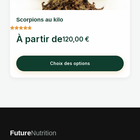
être
choisies
Scorpions au kilo
sur
la
Note
À partir de
page
120,00
€
4.5
sur 5
du
produit
Choix des options
Future
Nutrition