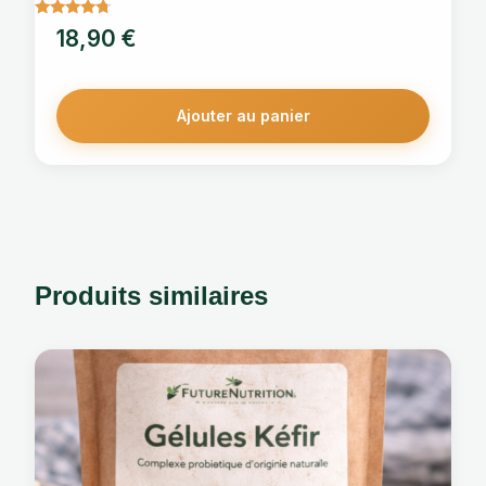
Note
18,90
€
4.5
sur 5
Ajouter au panier
Produits similaires
Ce
produit
a
plusieurs
variations.