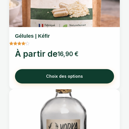
Les
options
peuvent
être
choisies
Gélules | Kéfir
sur
la
Note
À partir de
page
16,90
€
4
sur 5
du
produit
Choix des options