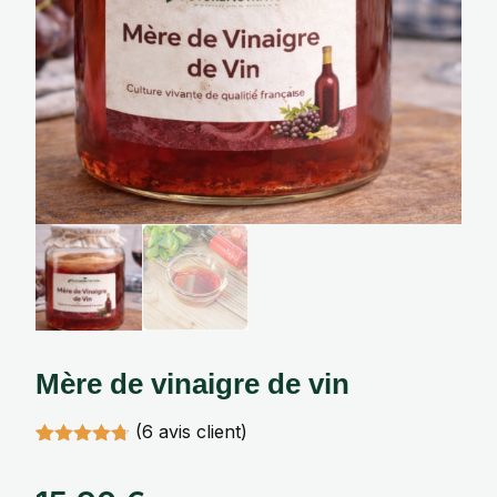
Mère de vinaigre de vin
(
6
avis client)
Noté
6
4.67
sur 5
basé sur