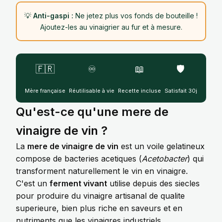
💡
Anti-gaspi :
Ne jetez plus vos fonds de bouteille !
Ajoutez-les au vinaigrier au fur et à mesure.
🇫🇷
♾️
📖
🛡️
Mère française
Réutilisable à vie
Recette incluse
Satisfait 30j
Qu'est-ce qu'une mere de
vinaigre de vin ?
La
mere de vinaigre de vin
est un voile gelatineux
compose de bacteries acetiques (
Acetobacter
) qui
transforment naturellement le vin en vinaigre.
C'est un
ferment vivant
utilise depuis des siecles
pour produire du vinaigre artisanal de qualite
superieure, bien plus riche en saveurs et en
nutriments que les vinaigres industriels