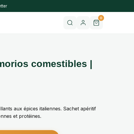
tter
0
morios comestibles |
lants aux épices italiennes. Sachet apéritif
nnes et protéines.