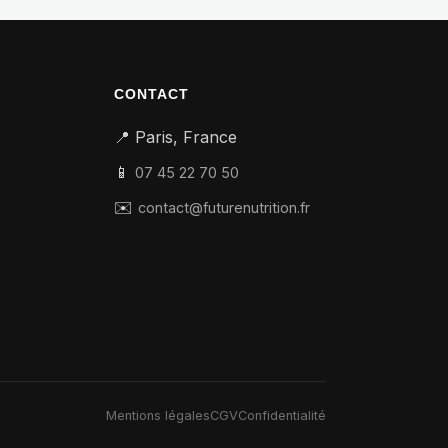
CONTACT
📍 Paris, France
📱
07 45 22 70 50
✉️
contact@futurenutrition.fr
e
Mentions légales
CGV
Confidentialité