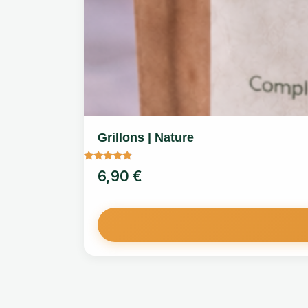
62,00 €.
49,00 €.
Grillons | Nature
Note
6,90
€
4.67
sur 5