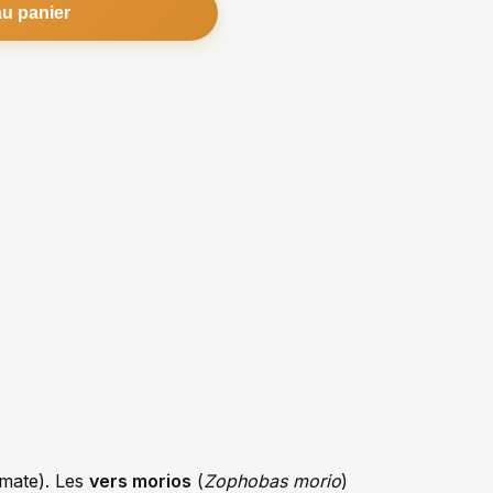
au panier
omate). Les
vers morios
(
Zophobas morio
)