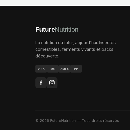
Future
Nutrition
La nutrition du futur, aujourd'hui. Insectes
comestibles, ferments vivants et packs
découverte.
VISA
MC
AMEX
PP
© 2026 FutureNutrition — Tous droits réservés