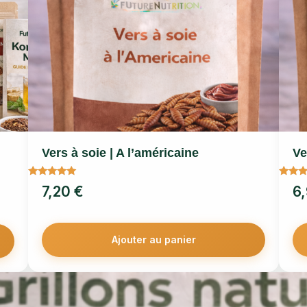
Vers à soie | A l’américaine
Ve
Note
Note
7,20
€
6
5.00
4.67
sur 5
sur 5
Ajouter au panier