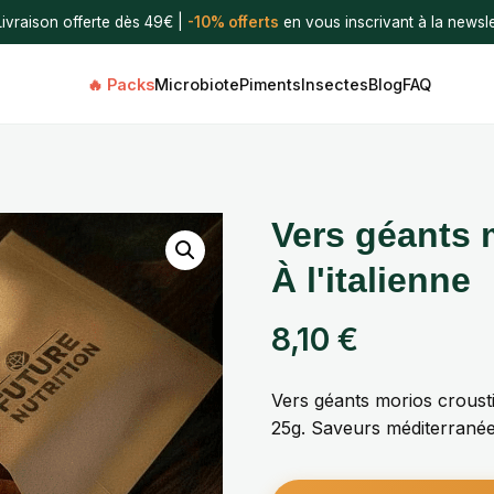
Livraison offerte dès 49€ |
-10% offerts
en vous inscrivant à la newsle
🔥 Packs
Microbiote
Piments
Insectes
Blog
FAQ
Vers géants 
À l'italienne
8,10
€
Vers géants morios croustil
25g. Saveurs méditerranée