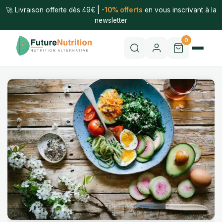
🚀 Livraison offerte dès 49€ |
-10% offerts
en vous inscrivant à la
newsletter
0