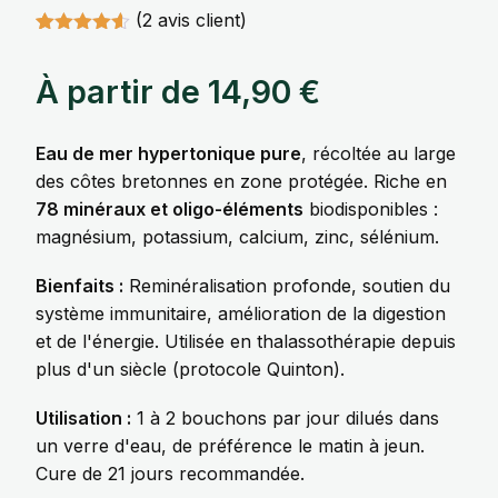
(
2
avis client)
Noté
1
4.5
sur 5
À partir de
14,90
€
basé sur
notation
client
Eau de mer hypertonique pure
, récoltée au large
des côtes bretonnes en zone protégée. Riche en
78 minéraux et oligo-éléments
biodisponibles :
magnésium, potassium, calcium, zinc, sélénium.
Bienfaits :
Reminéralisation profonde, soutien du
système immunitaire, amélioration de la digestion
et de l'énergie. Utilisée en thalassothérapie depuis
plus d'un siècle (protocole Quinton).
Utilisation :
1 à 2 bouchons par jour dilués dans
un verre d'eau, de préférence le matin à jeun.
Cure de 21 jours recommandée.