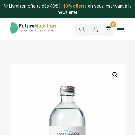
🚀 Livraison offerte dès 49€ |
-10% offerts
en vous inscrivant à la
newsletter
0