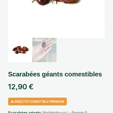
Scarabées géants comestibles
12,90
€
🦗 INSECTE COMESTIBLE PREMIUM
Scarabées géants
(Holotrichia sp.) - Environ 5