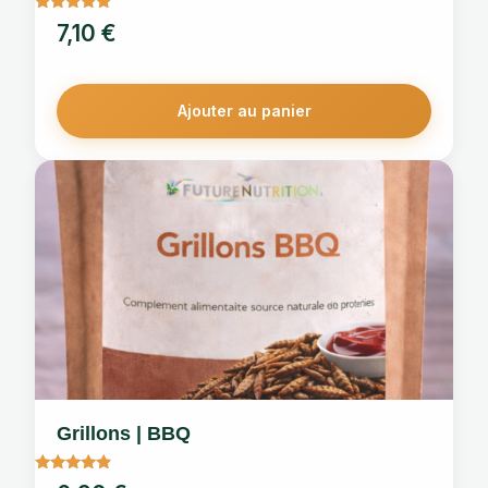
Note
7,10
€
5.00
sur 5
Ajouter au panier
Grillons | BBQ
Note