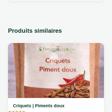
était :
est :
54,90 €.
44,90 €.
Produits similaires
Criquets | Piments doux