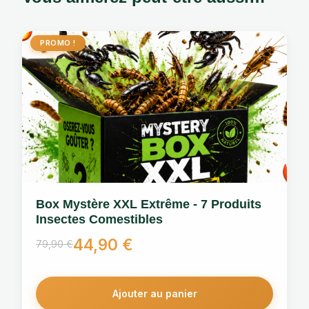
PROMO !
Box Mystère XXL Extrême - 7 Produits
Insectes Comestibles
44,90
€
79,90
€
Le
Le
prix
prix
Ajouter au panier