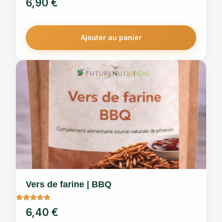
6,90
€
4.67
sur 5
Ajouter au panier
Vers de farine | BBQ
Note
6,40
€
4.67
sur 5