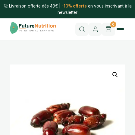
🚀 Livraison offerte dès 49€ |
-10% offerts
en vous inscrivant à la
newsletter
0