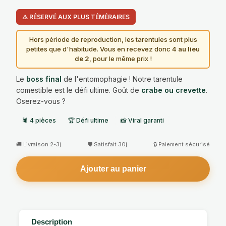
⚠️ RÉSERVÉ AUX PLUS TÉMÉRAIRES
Hors période de reproduction, les tarentules sont plus
petites que d'habitude. Vous en recevez donc
4 au lieu
de 2
, pour le même prix !
Le
boss final
de l'entomophagie ! Notre tarentule
comestible est le défi ultime. Goût de
crabe ou crevette
.
Oserez-vous ?
🕷️ 4 pièces
🏆 Défi ultime
📸 Viral garanti
🚚 Livraison 2-3j
🛡️ Satisfait 30j
🔒 Paiement sécurisé
Ajouter au panier
Description