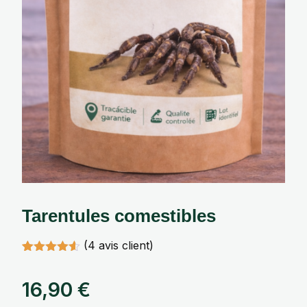
Tarentules comestibles
(
4
avis client)
Noté
4
4.50
sur 5
16,90
€
basé sur
notations
client