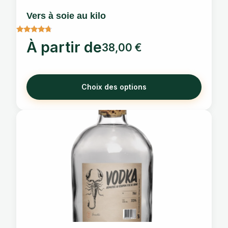
choisies
Vers à soie au kilo
sur
la
Note
À partir de
page
38,00
€
4.5
sur 5
du
produit
Choix des options