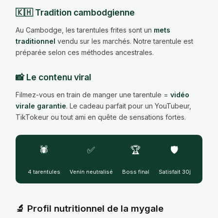
🇰🇭 Tradition cambodgienne
Au Cambodge, les tarentules frites sont un
mets
traditionnel
vendu sur les marchés. Notre tarentule est
préparée selon ces méthodes ancestrales.
📸 Le contenu viral
Filmez-vous en train de manger une tarentule =
vidéo
virale garantie
. Le cadeau parfait pour un YouTubeur,
TikTokeur ou tout ami en quête de sensations fortes.
🕷️
✅
🏆
🛡️
4 tarentules
Venin neutralisé
Boss final
Satisfait 30j
🔬 Profil nutritionnel de la mygale