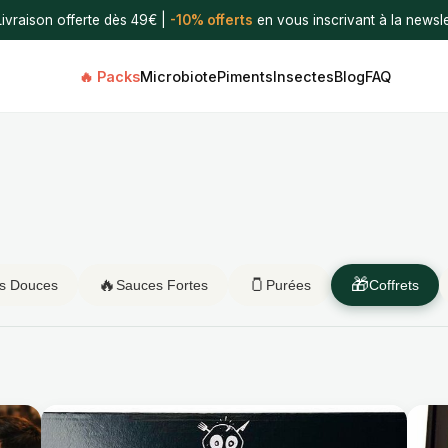
Livraison offerte dès 49€ |
-10% offerts
en vous inscrivant à la newsle
🔥 Packs
Microbiote
Piments
Insectes
Blog
FAQ
🔥
🫙
🎁
s Douces
Sauces Fortes
Purées
Coffrets