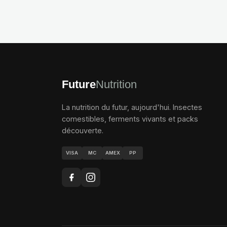
Future
Nutrition
La nutrition du futur, aujourd'hui. Insectes
comestibles, ferments vivants et packs
découverte.
VISA
MC
AMEX
PP