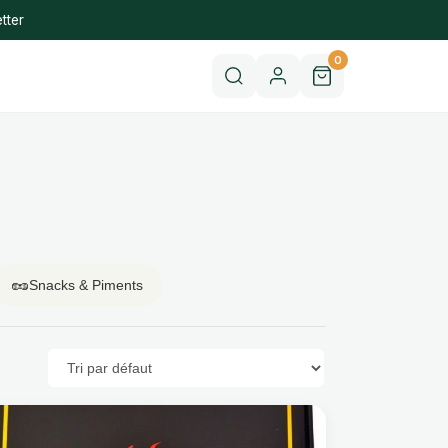
tter
0
🥜
Snacks & Piments