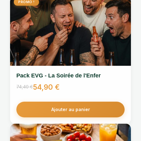
PROMO !
Pack EVG - La Soirée de l'Enfer
54,90
€
74,40
€
Le
Le
prix
prix
Ajouter au panier
initial
actuel
était :
est :