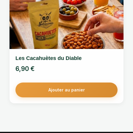
74,40 €.
54,90 €.
Les Cacahuètes du Diable
6,90
€
Ajouter au panier