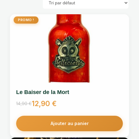
PROMO !
Le Baiser de la Mort
12,90
€
14,90
€
Le
Le
prix
prix
initial
actuel
Ajouter au panier
était :
est :
14,90 €.
12,90 €.