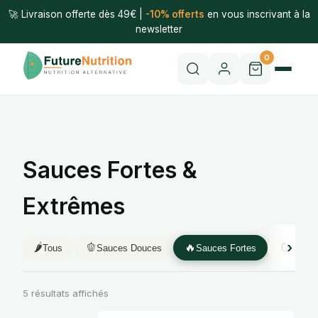
🚀 Livraison offerte dès 49€ |
-10% offerts
en vous inscrivant à la
newsletter
0
Sauces Fortes &
Extrêmes
🌶️
🫑
🔥
🫙
Tous
Sauces Douces
Sauces Fortes
Purée
5 résultats affichés