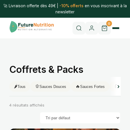
🚀 Livraison offerte dès 49€ |
-10% offerts
en vous inscrivant à la
newsletter
0
Coffrets & Packs
🌶️
🫑
🔥
🫙
Tous
Sauces Douces
Sauces Fortes
Purée
4 résultats affichés