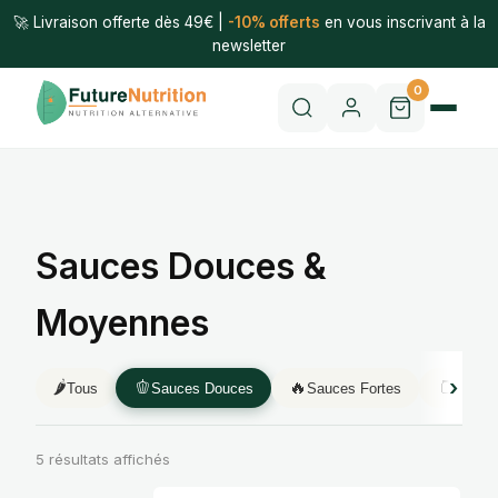
🚀 Livraison offerte dès 49€ |
-10% offerts
en vous inscrivant à la
newsletter
0
Sauces Douces &
Moyennes
🌶️
🫑
🔥
🫙
Tous
Sauces Douces
Sauces Fortes
Purée
5 résultats affichés