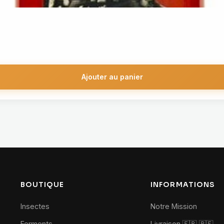
Ajouter au panier
BOUTIQUE
INFORMATIONS
Insectes
Notre Mission
Ferments
Livraison 🇫🇷
🇧🇪