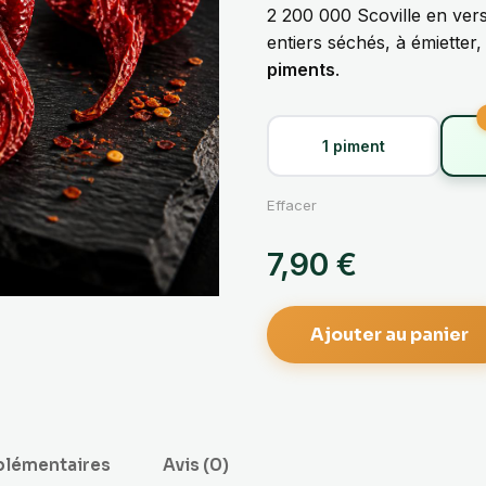
2 200 000 Scoville en ver
entiers séchés, à émietter
piments
.
1 piment
Effacer
7,90
€
Ajouter au panier
plémentaires
Avis (0)