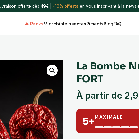
Livraison offerte dès 49€ |
-10% offerts
en vous inscrivant à la newsle
🔥 Packs
Microbiote
Insectes
Piments
Blog
FAQ
La Bombe Nu
FORT
À partir de
2,
MAXIMALE
5+