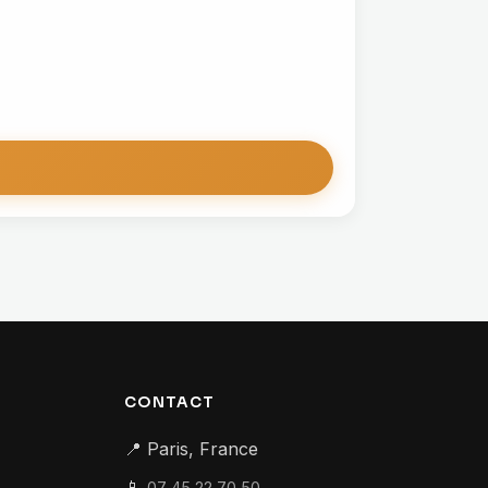
CONTACT
📍 Paris, France
📱
07 45 22 70 50