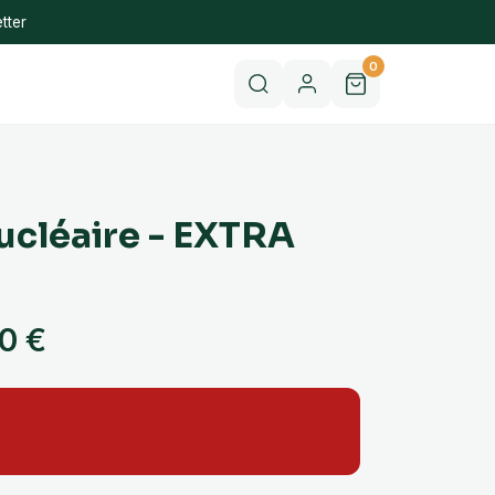
tter
0
cléaire - EXTRA
90
€