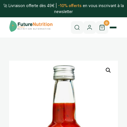
🚀 Livraison offerte dès 49€ |
-10% offerts
en vous inscrivant à la
newsletter
0